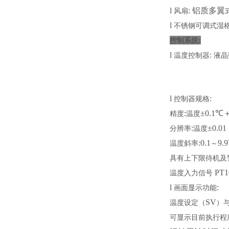
l
: 铝质多翼
风扇
l
不锈钢可调式湿格栅
:
控制系统
l
:
温度控制器
液晶
l
:
控制器规格
:
±0.1℃＋
精度
温度
:
±0.01 
分辨率
温度
:0.1
9.9
温度斜率
～
具有上下限待机及
PT1
温度入力信号
l
:
画面显示功能
SV
温度设定（
）
可显示目前执行程