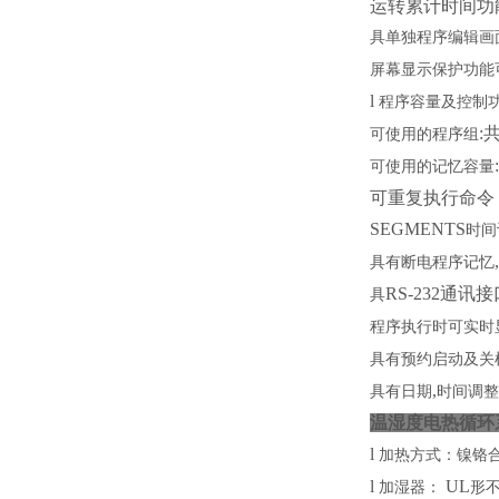
运转累计时间功
具单独程序编辑画面
屏幕显示保护功能可作
l
程序容量及控制
:
可使用的程序组
可使用的记忆容量
可重复执行命令
SEGMENTS
时间
具有断电程序记忆
RS-232通
具
程序执行时可实时
具有预约启动及关
,
具有日期
时间调
温湿度电热循环系统
l
加热方式：
l
UL
加湿器：
形不