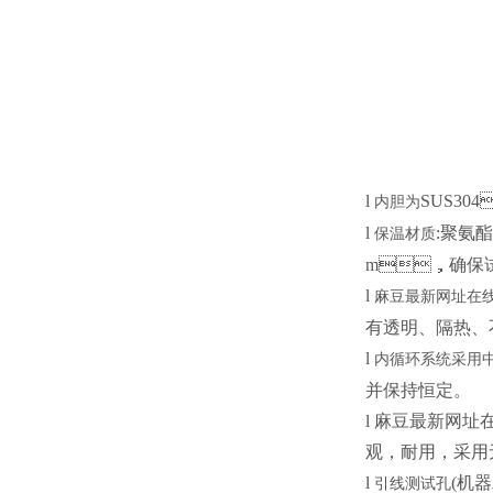
l
SUS30
内胆为
l
:聚氨酯
保温材质
m，确保试
l
麻豆最新网址在线
有透明、隔热
l
内循环系统采用中
并保持恒定。
l
麻豆最新网址在
观，耐用，采
l
(机
引线测试孔