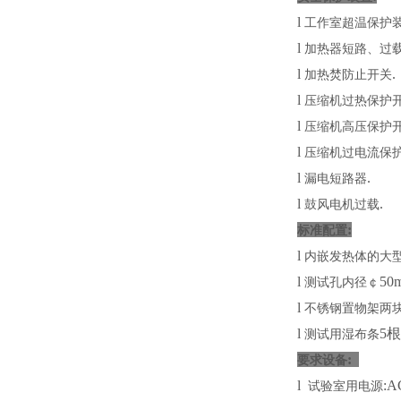
l
工作室超温保护
l
加热器短路、过
l
.
加热焚防止开关
l
压缩机过热保护
l
压缩机高压保护
l
压缩机过电流保
l
.
漏电短路器
l
.
鼓风电机过载
:
标准配置
l
内嵌发热体的大
l
5
测试孔内径￠
l
不锈钢置物架两块
l
5
测试用湿布条
:
要求设备
l
:A
试验室用电源