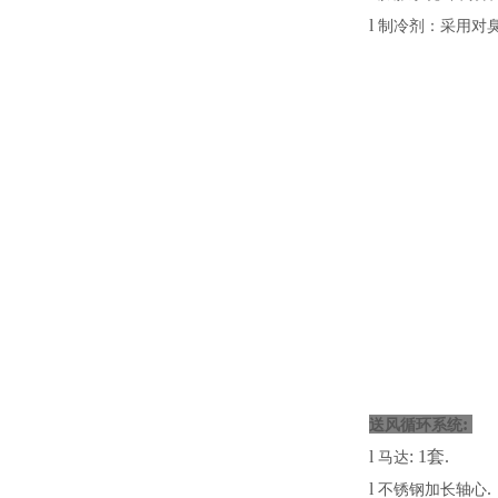
l
制冷剂：采
:
送风循环系统
l
: 1套.
马达
l
.
不锈钢加长轴心