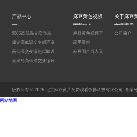
产品中心
麻豆黄色视频
关于麻豆
下载中心
免费观看
双85高低温交变湿热
麻豆黄色视频下
公司简介
试验机
保定高低温交变循环麻
载资讯
应用案例
豆最新网址在线观看
高低温交变湿热试验设
麻豆国产成人无
备 潮湿麻豆最新网址
秦皇岛高低温交变循环
码AV在线播放
在线观看
麻豆最新网址在线观看
版权所有 © 2025 北京麻豆黄片免费观看仪器科技有限公司
备案号
网站地图