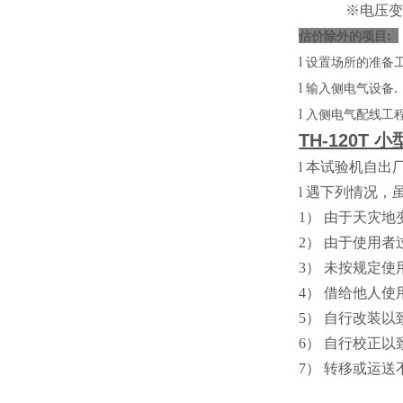
※电压变动充许
:
估价除外的项目
l
设置场所的准备
l
.
输入侧电气设备
l
入侧电气配线工
TH-120
l
本试验机自出厂
l
遇下列情况
1） 由于天灾地变
2） 由于使用
3） 未按规定
4） 借给他人使
5） 自行改装以
6） 自行校正以
7） 转移或运送